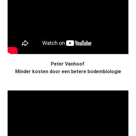
 op de
e. Hierdoor
 website-
ren
nte
enties
gebaseerd
 gedrag van
ezoeker.
Peter Vanhoof
Minder kosten door een betere bodembiologie
uren