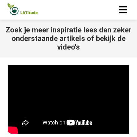
Zoek je meer inspiratie lees dan zeker
ngen
onderstaande artikels of bekijk de
 policy
video's
oneel
onele
s zijn
kelijk om
bsite te
ken. Ze
 gebruikt
asisfuncties
der deze